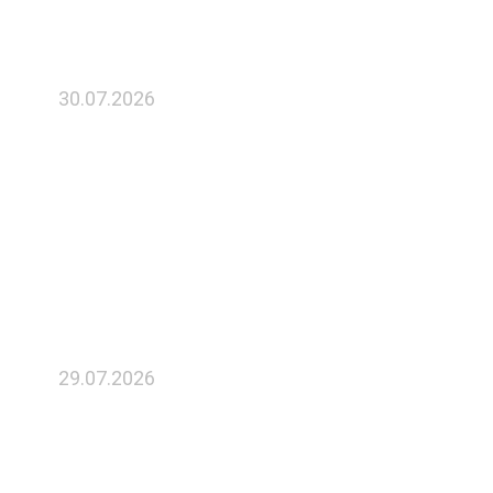
30.07.2026
Директор ГФРП Рязанской
области принял участие в
заседание регионального
Экспортного совета
29.07.2026
Касимовский приборный завод
получит льготное
финансирование для запуска