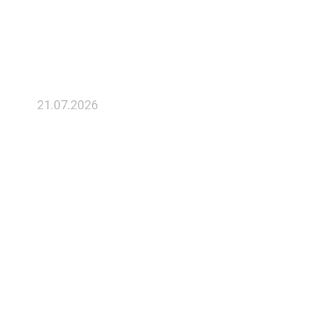
серийного производства силовых
модулей
21.07.2026
Председатель Правительства
Российской Федерации Михаил
Мишустин обсудил с директором
ФРП Романом Петруцей работу
Фонда развития
промышленности