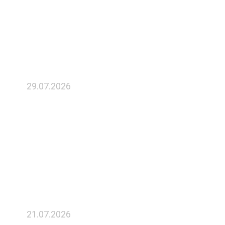
регионального Экспортного совета
29.07.2026
Касимовский приборный завод получи
льготное финансирование для запуска
серийного производства силовых
модулей
21.07.2026