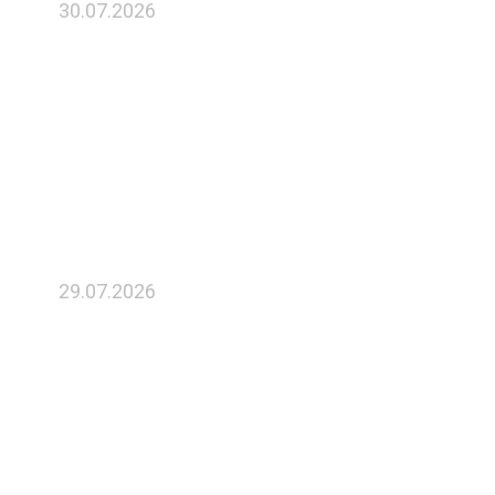
30.07.2026
Директор ГФРП Рязанской
области принял участие в
заседание регионального
Экспортного совета
29.07.2026
Касимовский приборный завод
получит льготное
финансирование для запуска
серийного производства силовых
модулей