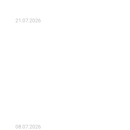
21.07.2026
Председатель Правительства
Российской Федерации Михаил
Мишустин обсудил с директором
ФРП Романом Петруцей работу
Фонда развития
промышленности
08.07.2026