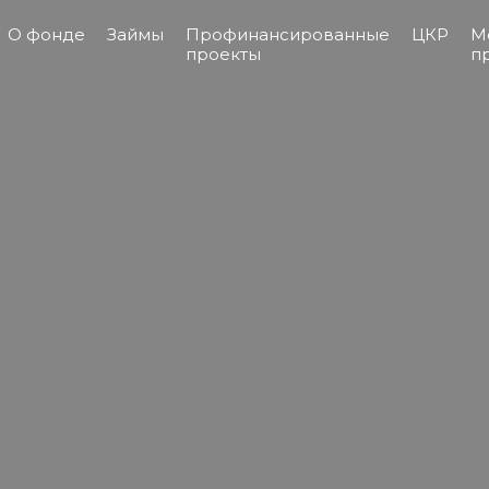
О фонде
Займы
Профинансированные
ЦКР
М
проекты
п