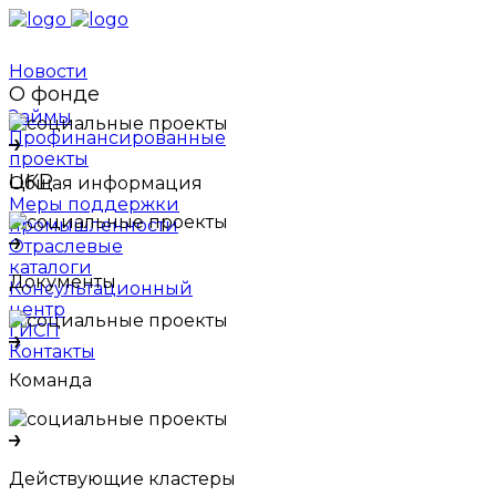
Новости
О фонде
Займы
Профинансированные
проекты
ЦКР
Общая информация
Меры поддержки
промышленности
Отраслевые
каталоги
Документы
Консультационный
центр
ГИСП
Контакты
Команда
Действующие кластеры