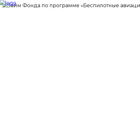
Новости
О фонде
Займы
Профинансированные
проекты
ЦКР
Меры поддержки
промышленности
Отраслевые
каталоги
Консультационный
центр
ГИСП
Контакты