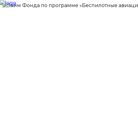
Новости
О фонде
Займы
Профинансированные
проекты
ЦКР
Меры поддержки
промышленности
Отраслевые
каталоги
Консультационный
центр
ГИСП
Контакты