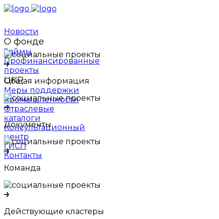
Новости
О фонде
Займы
Профинансированные
проекты
ЦКР
Общая информация
Меры поддержки
промышленности
Отраслевые
каталоги
Документы
Консультационный
центр
ГИСП
Контакты
Команда
Действующие кластеры