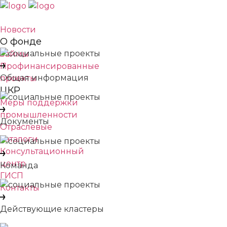
Новости
О фонде
Займы
Профинансированные
Общая информация
проекты
ЦКР
Меры поддержки
промышленности
Документы
Отраслевые
каталоги
Консультационный
центр
Команда
ГИСП
Контакты
Действующие кластеры