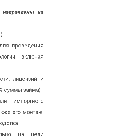
ь направлены на
)
 для проведения
логии, включая
сти, лицензий и
0% суммы займа)
ли импортного
акже его монтаж,
водства
ельно на цели