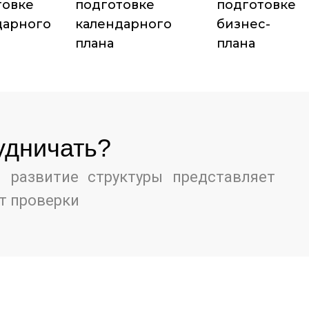
товке
подготовке
подготовке
дарного
календарного
бизнес-
плана
плана
удничать?
 развитие структуры представляет
т проверки