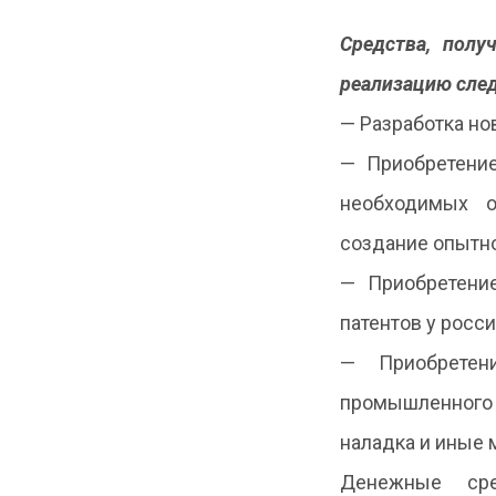
Средства, полу
реализацию сле
— Разработка но
— Приобретение
необходимых о
создание опытн
— Приобретение
патентов у росс
— Приобретен
промышленного о
наладка и иные 
Денежные сре