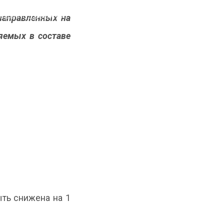
еры поддержки
Отраслевые
Консультационный
направленных на
ромышленности
каталоги
центр
ГИСП
Контакты
яемых в составе
ть снижена на 1