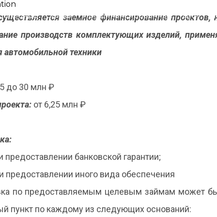
О фонде
Займы
Профинансированные
ЦКР
М
существляется заемное финансирование проектов, 
проекты
п
дание производств комплектующих изделий, примен
я автомобильной техники
5 до 30 млн ₽
роекта:
от 6,25 млн ₽
ка:
и предоставлении банковской гарантии;
и предоставлении иного вида обеспечения
вка по предоставляемым целевым займам может бы
ый пункт по каждому из следующих оснований: