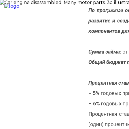
Новости
По программе о
развитие и соз
компонентов дл
Сумма займа:
от 
Общий бюджет п
Процентная став
– 5%
годовых пр
–
6%
годовых пр
Процентная ста
(один) процентн