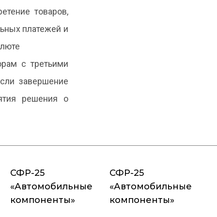
етение товаров,
ельных платежей и
алюте
орам с третьими
если завершение
ятия решения о
СФР-25
СФР-25
«Автомобильные
«Автомобильные
компоненты»
компоненты»