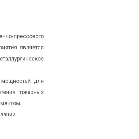
ечно-прессового
риятия является
металлургическое
х мощностей для
тения токарных
ументом.
зации.