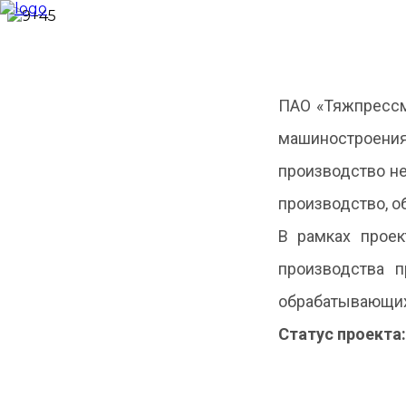
Новости
О фонде
ПАО «Тяжпрессм
Займы
Профинансированные
машиностроения
проекты
ЦКР
производство не
Меры поддержки
промышленности
производство, о
Отраслевые
каталоги
В рамках проек
Консультационный
центр
производства 
ГИСП
Контакты
обрабатывающих 
Статус проекта: