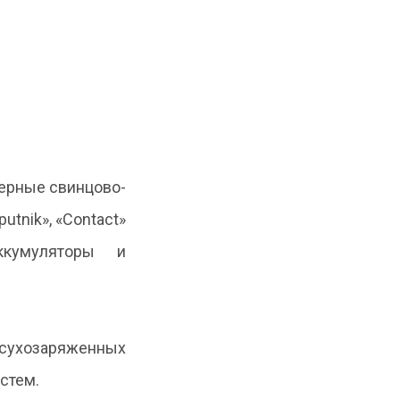
еры поддержки
Отраслевые
Консультационный
ромышленности
каталоги
центр
ГИСП
Контакты
терные свинцово-
utnik», «Contact»
ккумуляторы и
 сухозаряженных
стем.