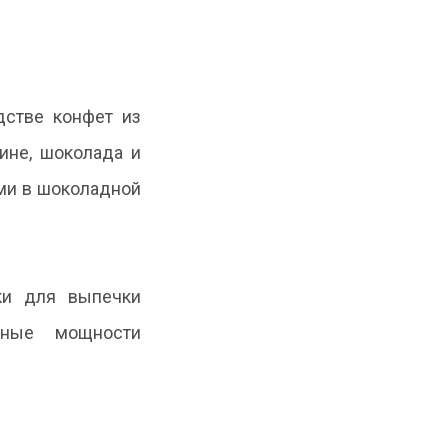
дстве конфет из
ине, шоколада и
ми в шоколадной
ки для выпечки
нные мощности