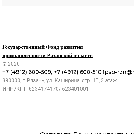
Государственный Фонд развития
промышленности Рязанской области
© 2026
+7 (4912) 600-509,
+7 (4912) 600-510
fpsp-rzn@m
390000, г. Рязань, ул. Каширина, стр. 1Б, 3 этаж
ИНН/КПП 6234174170/ 623401001