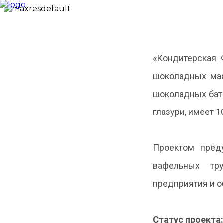
Новости
О фонде
«Кондитерская 
Займы
Профинансированные
шоколадных мас
проекты
ЦКР
шоколадных бат
Меры поддержки
промышленности
глазури, имеет 
Отраслевые
каталоги
Консультационный
центр
Проектом пред
ГИСП
Контакты
вафельных тр
предприятия и 
Статус проекта: